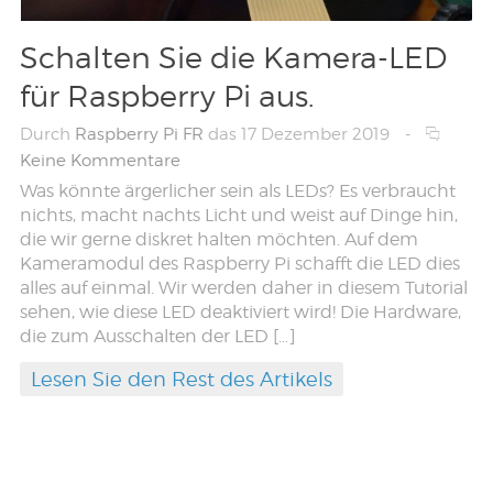
Schalten Sie die Kamera-LED
für Raspberry Pi aus.
Durch
Raspberry Pi FR
das 17 Dezember 2019
-
Keine Kommentare
Was könnte ärgerlicher sein als LEDs? Es verbraucht
nichts, macht nachts Licht und weist auf Dinge hin,
die wir gerne diskret halten möchten. Auf dem
Kameramodul des Raspberry Pi schafft die LED dies
alles auf einmal. Wir werden daher in diesem Tutorial
sehen, wie diese LED deaktiviert wird! Die Hardware,
die zum Ausschalten der LED […]
Lesen Sie den Rest des Artikels