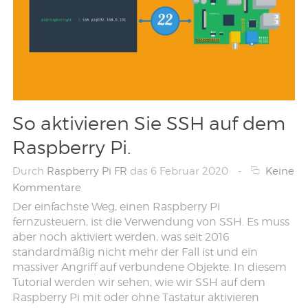
So aktivieren Sie SSH auf dem
Raspberry Pi.
Durch
Raspberry Pi FR
das 6 Februar 2020
-
Keine
Kommentare
Der einfachste Weg, einen Raspberry Pi
fernzusteuern, ist die Verwendung von SSH. Es muss
aber noch aktiviert werden, was seit 2016
standardmäßig nicht mehr der Fall ist und ein
massiver Angriff auf verbundene Objekte. In diesem
Tutorial werden wir sehen, wie wir SSH auf dem
Raspberry Pi mit oder ohne Tastatur aktivieren