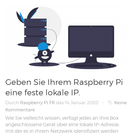
Geben Sie Ihrem Raspberry Pi
eine feste lokale IP.
Durch
Raspberry Pi FR
das 14 Januar 2020
-
Keine
Kommentare
Wie Sie vielleicht wissen, verfügt jedes an Ihre Box
angeschlossene Gerät über eine lokale IP-Adresse,
mit der es in Ihrem Netzwerk identifiziert werden