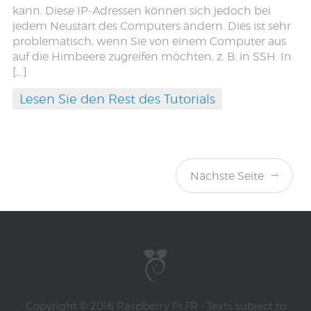
kann. Diese IP-Adressen können sich jedoch bei
jedem Neustart des Computers ändern. Dies ist sehr
problematisch, wenn Sie von einem Computer aus
auf die Himbeere zugreifen möchten, z. B. in SSH. In
[…]
Lesen Sie den Rest des Tutorials
Nächste Seite
Copyright © 2016 Raspberry Pi FR - Texts subject to