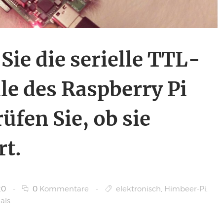
Sie die serielle TTL-
lle des Raspberry Pi
üfen Sie, ob sie
rt.
20
-
0
Kommentare
-
elektronisch
,
Himbeer-Pi
,
als