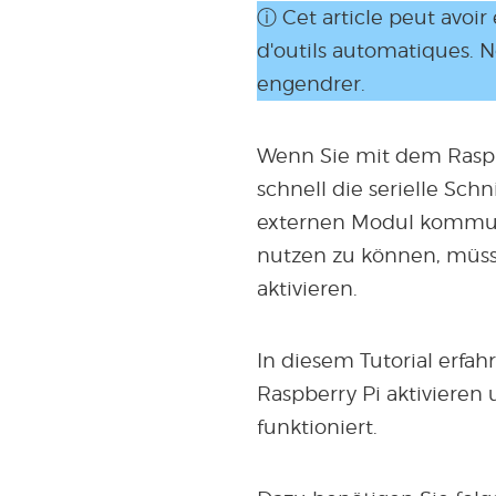
ⓘ Cet article peut avoir
d'outils automatiques. 
engendrer.
Wenn Sie mit dem Raspbe
schnell die serielle Sch
externen Modul kommuniz
nutzen zu können, müss
aktivieren.
In diesem Tutorial erfahr
Raspberry Pi aktiviere
funktioniert.