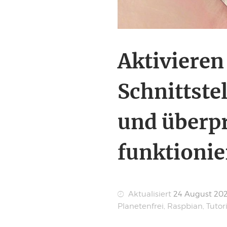
Aktivieren 
Schnittste
und überpr
funktionie
Aktualisiert
24 August 20
Planetenfrei
,
Raspbian
,
Tutori