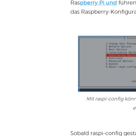
Ras
pberry Pi und
führen
das Raspberry-Konfigura
Mit raspi-config kön
e
Sobald raspi-config gest