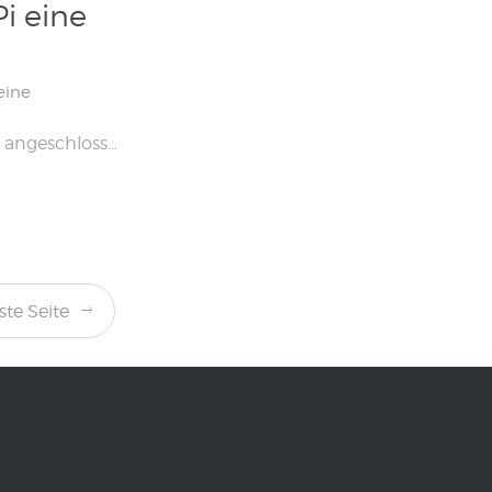
i eine
eine
Wie Sie vielleicht wissen, verfügt jedes an Ihre Box angeschlossene Gerät über eine lokale IP-Adresse, mit der es in Ihrem Netzwerk identifiziert werden kann. Diese IP-Adressen können sich jedoch bei jedem Neustart des Computers ändern. Dies ist sehr problematisch, wenn Sie von einem Computer aus auf die Himbeere zugreifen möchten, z. B. in SSH. In […]
te Seite