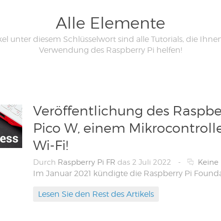
Alle Elemente
kel unter diesem Schlüsselwort sind alle Tutorials, die Ihne
Verwendung des Raspberry Pi helfen!
Veröffentlichung des Raspbe
Pico W, einem Mikrocontroll
Wi-Fi!
Durch
Raspberry Pi FR
das 2 Juli 2022
-
Keine
Lesen Sie den Rest des Artikels