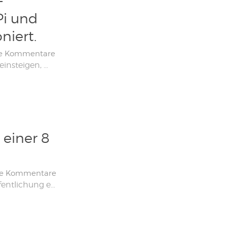
-
Pi und
niert.
e Kommentare
Wenn Sie mit dem Raspberry Pi in die Elektronik einsteigen, müssen Sie schnell die serielle Schnittstelle verwenden, damit Ihr Pi mit einem externen Modul kommunizieren kann. Um die serielle Schnittstelle nutzen zu können, müssen Sie sie zunächst auf dem Raspberry Pi aktivieren. In diesem Tutorial erfahren Sie daher, wie Sie die serielle Schnittstelle des Raspberry […]
 einer 8
ne Kommentare
Die Raspberry Pi Foundation gab heute die Veröffentlichung einer Version mit 8 GB RAM für den Raspberry Pi 4 bekannt, was zur Einführung einer 64-Bit-Version für das Raspbian-Betriebssystem führte, die auch ihren Namen ändern wird . Diese neue Version ist ab sofort bei unserem Partner kubii.fr oder bei Amazon erhältlich. Eine Erhöhung des Arbeitsspeichers auf […]