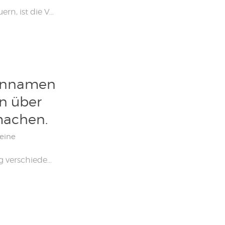
Der einfachste Weg, einen Raspberry Pi fernzusteuern, ist die Verwendung von SSH. Es muss aber noch aktiviert werden, was seit 2016 standardmäßig nicht mehr der Fall ist und ein massiver Angriff auf verbundene Objekte. In diesem Tutorial werden wir sehen, wie wir SSH auf dem Raspberry Pi mit oder ohne Tastatur aktivieren können! Die Hardware […]
ainnamen
n über
machen.
eine
Der Raspberry Pi wird häufig für das Selbsthosting verschiedener und vielfältiger Dienste, Blogs, E-Mails und Server empfohlen. Aber wer Webhosting sagt, sagt auch Domainname! In diesem Tutorial erfahren Sie daher, wie Sie einen Domainnamen kaufen und auf unseren Raspberry Pi verweisen, um ihn über das Internet leicht zugänglich zu machen! Was brauchen wir ? Für […]