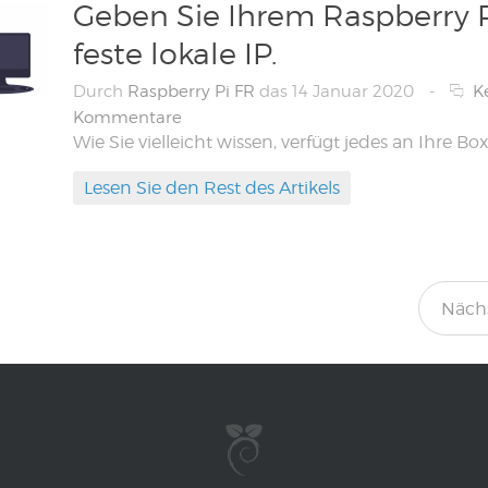
Geben Sie Ihrem Raspberry P
feste lokale IP.
Durch
Raspberry Pi FR
das 14 Januar 2020
-
K
Kommentare
Lesen Sie den Rest des Artikels
Nächs