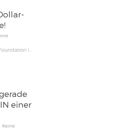
Dollar-
e!
eine
Am 21. Januar 2021 präsentierte die Raspberry Pi Foundation ihr eigenes Mikrocontroller-Board, das Raspberry Pi Pico, das für 4 US-Dollar angekündigt wurde! Nach dem Wechsel der Single Board Computer-Branche (oder Single Board-Computer in gutem Französisch) beabsichtigt die Stiftung daher, die Mikrocontroller-Branche in Angriff zu nehmen. In diesem Artikel erfahren Sie, wie Sie den Raspberry Pi […]
 gerade
IN einer
Keine