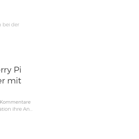
n bei der
rry Pi
er mit
 Kommentare
Im Januar 2021 kündigte die Raspberry Pi Foundation ihre Ankunft auf dem Mikrocontroller-Markt mit dem Raspberry Pi Pico an, einem leistungsstarken Mikrocontroller für nur 4 US-Dollar. Heute kündigt die Raspberry Pi Foundation die Veröffentlichung eines neuen Produkts an, das Pi Pico W, das seiner kleinen Maschine Wi-Fi-Konnektivität hinzufügt! Ein kurzer Überblick über neue Produkte und […]