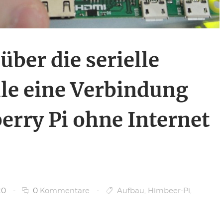
 über die serielle
lle eine Verbindung
rry Pi ohne Internet
20
-
0
Kommentare
-
Aufbau
,
Himbeer-Pi
,