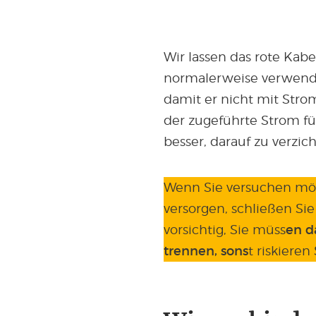
Wir lassen das rote Kabel
normalerweise verwende
damit er nicht mit Stro
der zugeführte Strom für
besser, darauf zu verzich
Wenn Sie versuchen möc
versorgen, schließen Sie
vorsichtig, Sie müss
en d
trennen, sons
t riskieren 