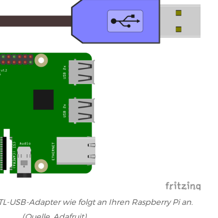
TL-USB-Adapter wie folgt an Ihren Raspberry Pi an.
(Quelle, Adafruit).